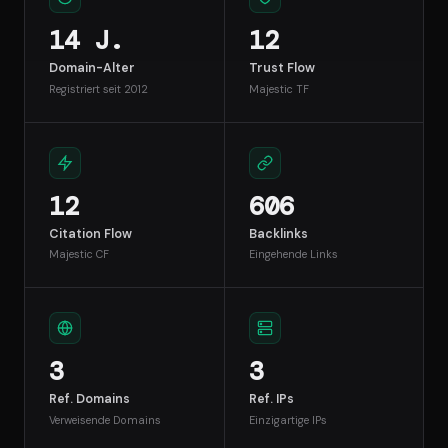
14 J.
12
Domain-Alter
Trust Flow
Registriert seit 2012
Majestic TF
12
606
Citation Flow
Backlinks
Majestic CF
Eingehende Links
3
3
Ref. Domains
Ref. IPs
Verweisende Domains
Einzigartige IPs